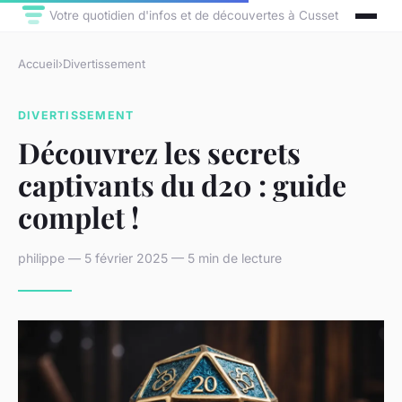
Votre quotidien d'infos et de découvertes à Cusset
Accueil
›
Divertissement
DIVERTISSEMENT
Découvrez les secrets
captivants du d20 : guide
complet !
philippe — 5 février 2025 — 5 min de lecture