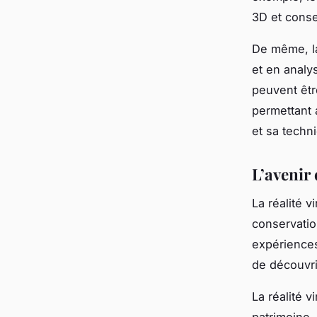
3D et conse
De même, la
et en analy
peuvent êtr
permettant
et sa techn
L’avenir 
La réalité v
conservation
expériences
de découvri
La réalité v
patrimoine.