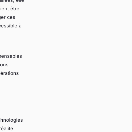
ient être
ger ces
cessible à
spensables
vons
nérations
chnologies
réalité