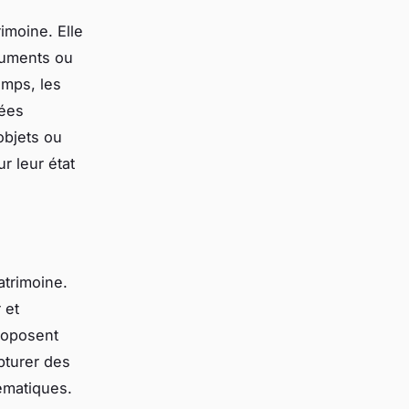
imoine. Elle
numents ou
emps, les
tées
objets ou
r leur état
atrimoine.
 et
proposent
pturer des
ématiques.