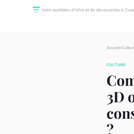
Votre quotidien d'infos et de découvertes à Cus
Accueil
›
Cultur
CULTURE
Com
3D o
con
?