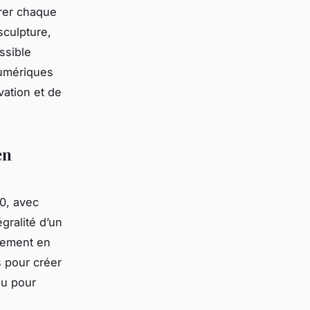
orer chaque
sculpture,
ssible
numériques
ation et de
en
0, avec
gralité d’un
èlement en
s pour créer
ou pour