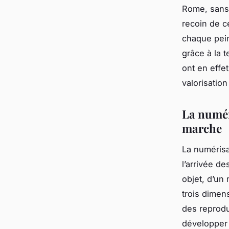
Rome, sans 
recoin de c
chaque pein
grâce à la 
ont en effe
valorisation
La numéri
marche
La numérisa
l’arrivée d
objet, d’un
trois dimen
des reprodu
développer 