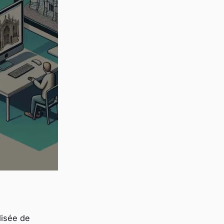
lisée
de