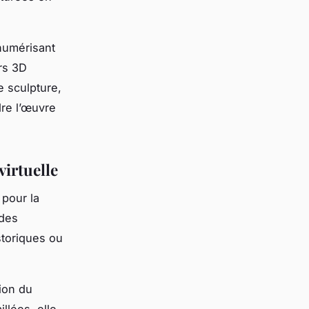
 numérisant
rs 3D
e sculpture,
re l’œuvre
virtuelle
 pour la
 des
storiques ou
tion du
llées, elle