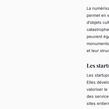
La numérisa
permet en 
d’objets cu
catastrophe
peuvent éga
monuments, 
et leur stru
Les star
Les startup
Elles dével
valoriser l
des service
sites entie