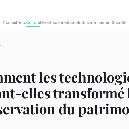
set
Accueil
Actu
Culture
Divertissement
Emploi
Environnement
Société
e
ment les technologi
nt-elles transformé 
servation du patrimo