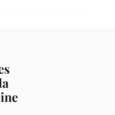
es
la
ine