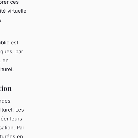
orer ces
é virtuelle
s
ublic est
iques, par
, en
turel.
tion
ondes
lturel. Les
réer leurs
ation. Par
pturées en