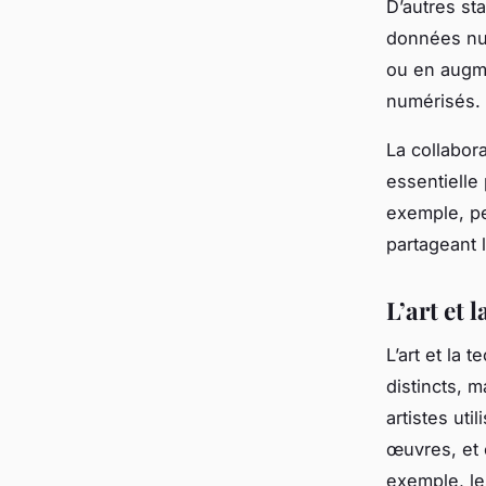
D’autres st
données num
ou en augme
numérisés.
La collabora
essentielle
exemple, pe
partageant 
L’art et 
L’art et la
distincts, m
artistes ut
œuvres, et 
exemple, le