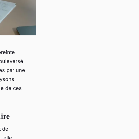
preinte
bouleversé
ées par une
lysons
se de ces
aire
t de
, elle