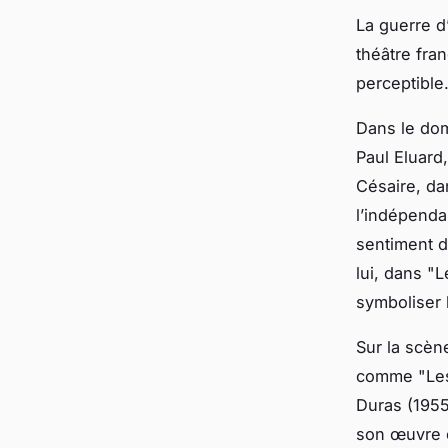
La guerre d’
théâtre fra
perceptible
Dans le do
Paul Eluard
Césaire, dan
l’indépenda
sentiment d’
lui, dans "
symboliser 
Sur la scèn
comme "Les
Duras (1955
son œuvre c