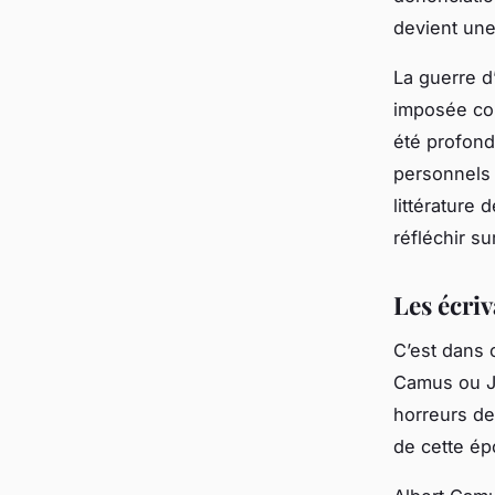
devient une
La guerre d’
imposée com
été profond
personnels 
littérature
réfléchir s
Les écriv
C’est dans 
Camus ou Je
horreurs de
de cette é