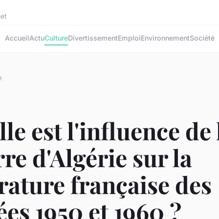
set
Accueil
Actu
Culture
Divertissement
Emploi
Environnement
Société
e
le est l'influence de 
re d'Algérie sur la
érature française des
es 1950 et 1960 ?