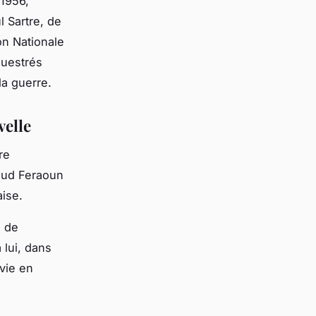
 1956,
l Sartre, de
on Nationale
questrés
la guerre.
velle
re
oud Feraoun
aise.
i de
 lui, dans
 vie en