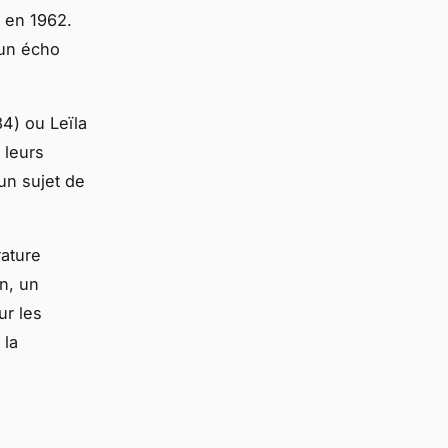
t en 1962.
 un écho
4) ou Leïla
 leurs
un sujet de
rature
n, un
ur les
 la