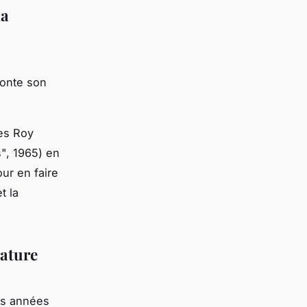
la
conte son
les Roy
", 1965) en
ur en faire
t la
rature
des années