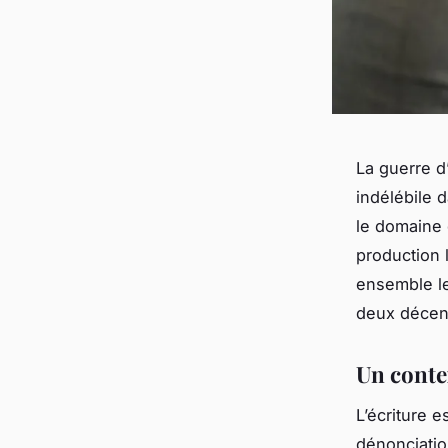
La guerre d
indélébile 
le domaine 
production 
ensemble le
deux décen
Un contex
L’écriture e
dénonciatio