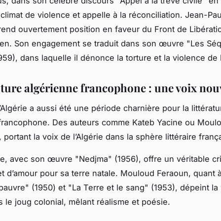
s, dans son célèbre discours "Appel à la trêve civile" en
limat de violence et appelle à la réconciliation. Jean-Pau
rend ouvertement position en faveur du Front de Libérati
ien. Son engagement se traduit dans son œuvre "Les Sé
959), dans laquelle il dénonce la torture et la violence de 
rature algérienne francophone : une voix nou
Algérie a aussi été une période charnière pour la littératu
 francophone. Des auteurs comme Kateb Yacine ou Moul
portant la voix de l’Algérie dans la sphère littéraire franç
e, avec son œuvre "Nedjma" (1956), offre un véritable cr
et d’amour pour sa terre natale. Mouloud Feraoun, quant à
pauvre" (1950) et "La Terre et le sang" (1953), dépeint la
 le joug colonial, mêlant réalisme et poésie.