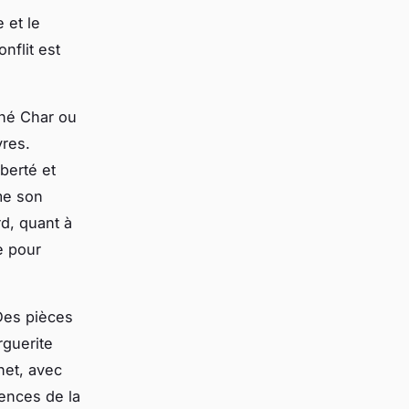
 et le
nflit est
né Char ou
vres.
iberté et
me son
rd, quant à
e pour
 Des pièces
guerite
net, avec
ences de la