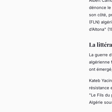
Albert Camu
dénonce le c
son côté, p
(FLN) algér
d’Altona" (1
La litté
La guerre d’
algérienne
ont émergé, 
Kateb Yacin
résistance 
"Le Fils du 
Algérie sous