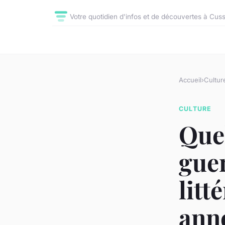
Votre quotidien d'infos et de découvertes à Cus
Accueil
›
Cultur
CULTURE
Quel
guer
litt
anné