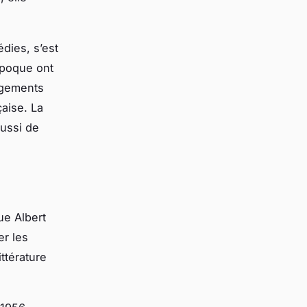
édies, s’est
époque ont
agements
çaise. La
aussi de
ue Albert
er les
ttérature