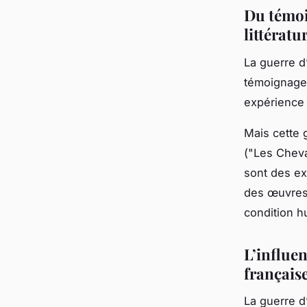
Du témoig
littératu
La guerre d
témoignage,
expérience 
Mais cette 
("Les Cheva
sont des ex
des œuvres 
condition h
L’influen
français
La guerre d