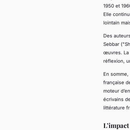
1950 et 1960
Elle contin
lointain mai
Des auteurs
Sebbar ("Sh
œuvres. La 
réflexion, 
En somme, l
française d
moteur d’en
écrivains d
littérature
L’impact 