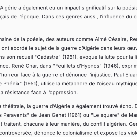
Algérie a également eu un impact significatif sur la poésie
nçais de l’époque. Dans ces genres aussi, l’influence du co
.
maine de la poésie, des auteurs comme Aimé Césaire, Re
, ont abordé le sujet de la guerre d’Algérie dans leurs œu
s son recueil "Cadastre" (1961), évoque la lutte pour la l
nce. René Char, dans "Feuillets d’Hypnos" (1946), expri
horreur face à la guerre et dénonce l’injustice. Paul Elua
Le Phénix" (1951), utilise la métaphore de l’oiseau mythiqu
la résistance face à l’oppression.
e théâtrale, la guerre d’Algérie a également trouvé écho.
 Paravents" de Jean Genet (1961) ou "Le square" de Mar
) traitent, chacune à leur manière, du conflit algérien. Ge
ontroversée, dénonce le colonialisme et expose les viol