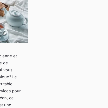
dienne et
te de
si vous
nique? Le
ritable
rvices pour
céan, ce
est une