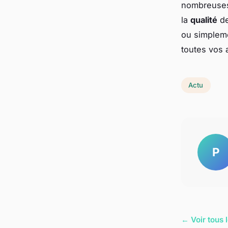
nombreuses 
la
qualité
de
ou simpleme
toutes vos 
Actu
P
← Voir tous l