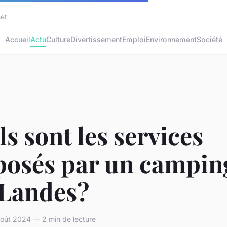
set
Accueil
Actu
Culture
Divertissement
Emploi
Environnement
Société
s sont les services
posés par un campin
 Landes?
août 2024 — 2 min de lecture