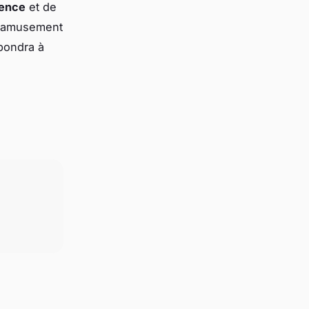
lence
et de
 l'amusement
pondra à