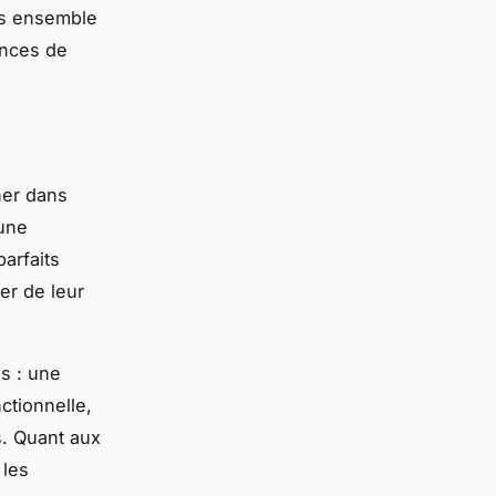
ns ensemble
ances de
ner dans
 une
arfaits
er de leur
s : une
ctionnelle,
s. Quant aux
 les