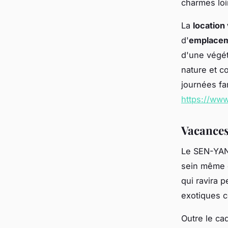
charmes loi
La
location
d'
emplace
d'une végét
nature et c
journées fa
https://ww
Vacances
Le SEN-YAN
sein même d
qui ravira p
exotiques c
Outre le cad