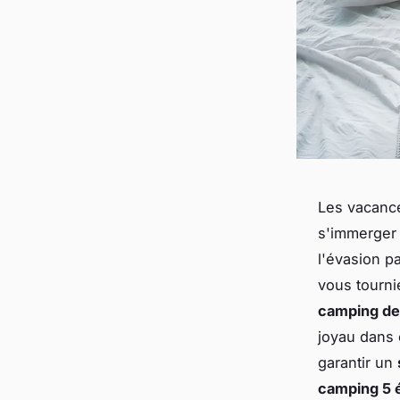
Les vacance
s'immerger 
l'évasion pa
vous tourni
camping de
joyau dans 
garantir un
camping 5 é