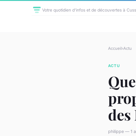
Votre quotidien d'infos et de découvertes à Cus
Accueil
›
Actu
ACTU
Quel
pro
des
philippe — 1 