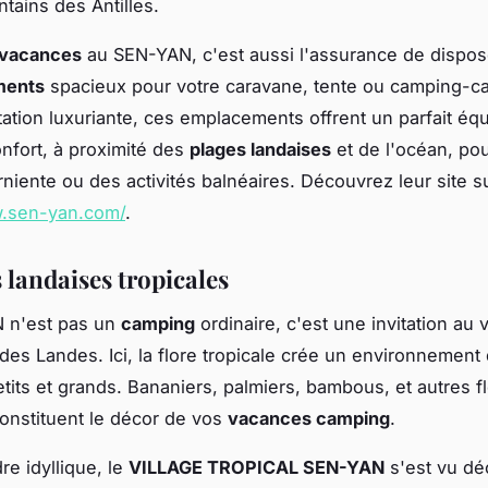
ntains des Antilles.
 vacances
au SEN-YAN, c'est aussi l'assurance de dispos
ments
spacieux pour votre caravane, tente ou camping-ca
ation luxuriante, ces emplacements offrent un parfait équi
onfort, à proximité des
plages landaises
et de l'océan, po
rniente ou des activités balnéaires. Découvrez leur site s
w.sen-yan.com/
.
 landaises tropicales
 n'est pas un
camping
ordinaire, c'est une invitation au
es Landes. Ici, la flore tropicale crée un environnement
etits et grands. Bananiers, palmiers, bambous, et autres f
onstituent le décor de vos
vacances camping
.
re idyllique, le
VILLAGE TROPICAL SEN-YAN
s'est vu dé