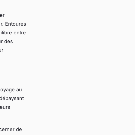
er
r. Entourés
libre entre
ur des
ur
 voyage au
 dépaysant
leurs
cerner de