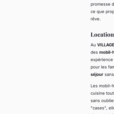
promesse 
ce que pro
rêve.
Location
Au
VILLAG
des
mobil-
expérience
pour les fa
séjour
sans 
Les mobil-
cuisine tou
sans oublie
"cases", el