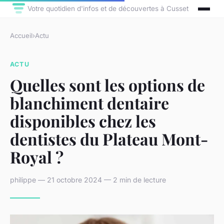
Votre quotidien d'infos et de découvertes à Cusset
Accueil
›
Actu
ACTU
Quelles sont les options de
blanchiment dentaire
disponibles chez les
dentistes du Plateau Mont-
Royal ?
philippe — 21 octobre 2024 — 2 min de lecture