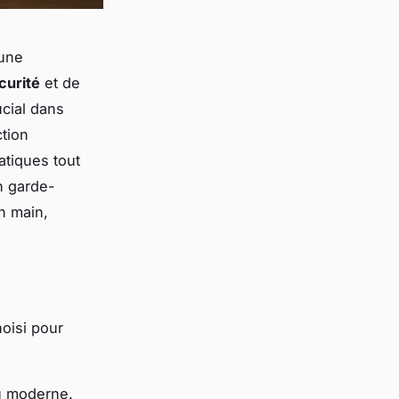
 une
curité
et de
cial dans
ction
atiques tout
n garde-
n main,
oisi pour
ou moderne.