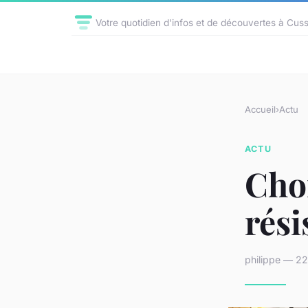
Votre quotidien d'infos et de découvertes à Cus
Accueil
›
Actu
ACTU
Cho
rési
philippe — 22