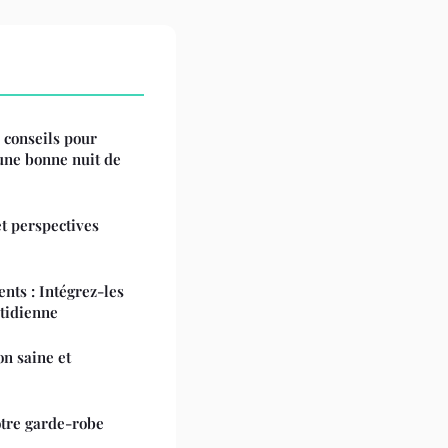
conseils pour
 une bonne nuit de
et perspectives
nts : Intégrez-les
tidienne
n saine et
otre garde-robe