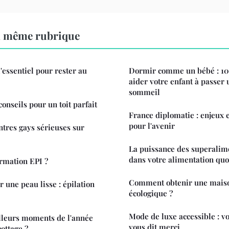
a même rubrique
'essentiel pour rester au
Dormir comme un bébé : 10 
aider votre enfant à passer
sommeil
conseils pour un toit parfait
France diplomatie : enjeux 
pour l'avenir
ntres gays sérieuses sur
La puissance des superalime
dans votre alimentation quo
ormation EPI ?
Comment obtenir une maiso
 une peau lisse : épilation
écologique ?
Mode de luxe accessible : v
lleurs moments de l'année
vous dit merci
ottage ?