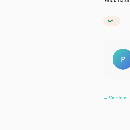
rendu natur
Actu
P
← Voir tous l