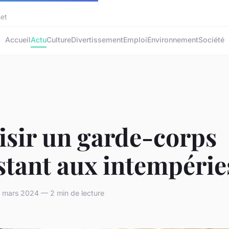
set
Accueil
Actu
Culture
Divertissement
Emploi
Environnement
Société
isir un garde-corps
stant aux intempérie
 mars 2024 — 2 min de lecture