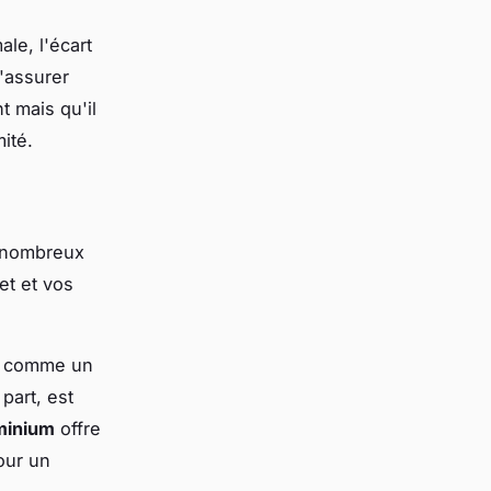
le, l'écart
s'assurer
t mais qu'il
ité.
 nombreux
et et vos
é comme un
 part, est
minium
offre
our un