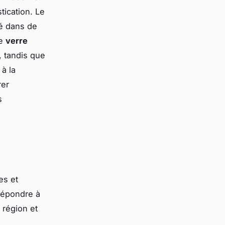
tication. Le
llé dans de
Le
verre
, tandis que
à la
rer
s
es et
 répondre à
 région et