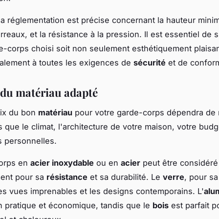
la réglementation est précise concernant la hauteur minima
rreaux, et la résistance à la pression. Il est essentiel de 
e-corps choisi soit non seulement esthétiquement plaisan
alement à toutes les exigences de
sécurité
et de conform
 du matériau adapté
oix du bon
matériau
pour votre garde-corps dépendra de
s que le climat, l'architecture de votre maison, votre budg
 personnelles.
orps en
acier inoxydable
ou en
acier
peut être considér
ment pour sa
résistance
et sa durabilité. Le
verre
, pour sa
les vues imprenables et les designs contemporains. L'
alu
n pratique et économique, tandis que le
bois
est parfait p