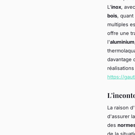
L'
inox
, ave
bois
, quant 
multiples e
offre une t
l'
aluminium
thermolaqua
davantage d
réalisations
https://gau
L'incont
La raison d
d'assurer l
des
normes
de la situat