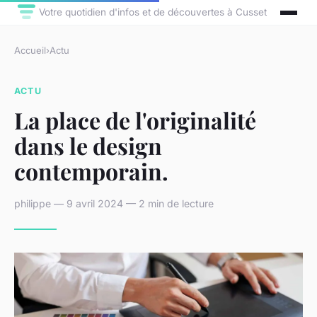
Votre quotidien d'infos et de découvertes à Cusset
Accueil
›
Actu
ACTU
La place de l'originalité
dans le design
contemporain.
philippe — 9 avril 2024 — 2 min de lecture