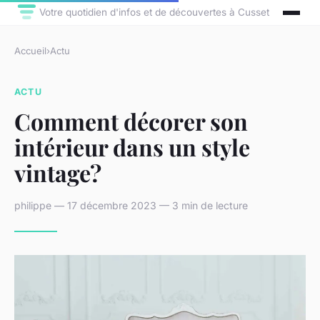
Votre quotidien d'infos et de découvertes à Cusset
Accueil
›
Actu
ACTU
Comment décorer son
intérieur dans un style
vintage?
philippe — 17 décembre 2023 — 3 min de lecture