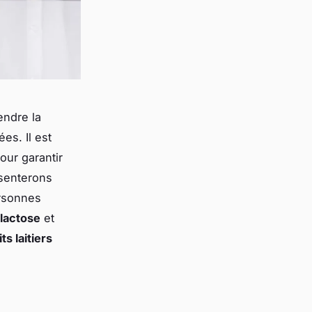
endre la
es. Il est
our garantir
ésenterons
ersonnes
lactose
et
ts laitiers