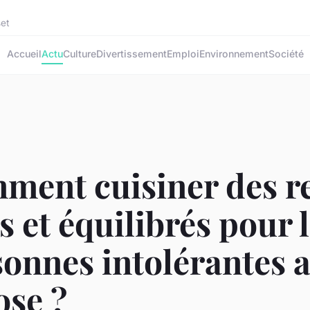
set
Accueil
Actu
Culture
Divertissement
Emploi
Environnement
Société
ment cuisiner des r
s et équilibrés pour 
onnes intolérantes 
ose ?