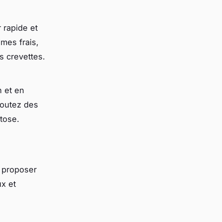
 rapide et
mes frais,
s crevettes.
n et en
joutez des
tose.
e proposer
x et