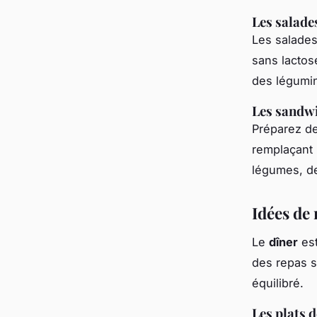
Les salad
Les salades
sans lactos
des légumin
Les sandwi
Préparez de
remplaçant 
légumes, de
Idées de 
Le
dîner
est
des repas s
équilibré.
Les plats 