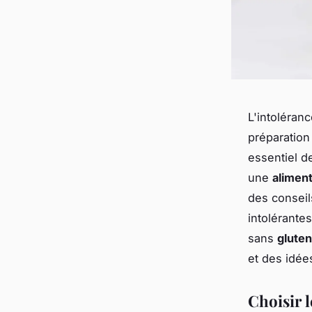
L'intoléran
préparation
essentiel d
une
aliment
des conseil
intolérante
sans
gluten
et des idées
Choisir l