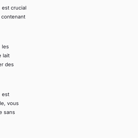
est crucial
t contenant
 les
 lait
er des
 est
le, vous
e sans