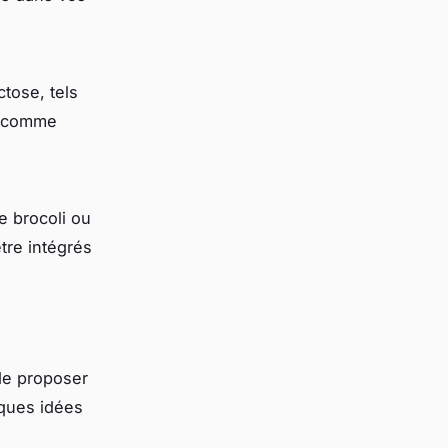
ctose, tels
s comme
e brocoli ou
tre intégrés
 de proposer
lques idées