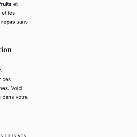
fruits
et
 et les
s
repas
sans
tion
s
r ces
nes. Voici
s dans votre
ées dans vos