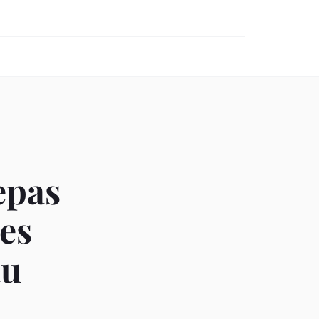
epas
les
au