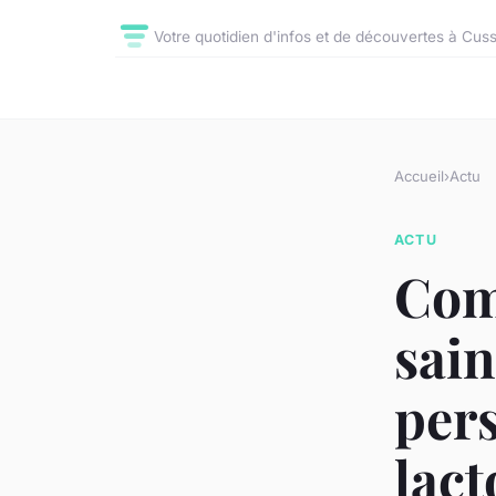
Votre quotidien d'infos et de découvertes à Cus
Accueil
›
Actu
ACTU
Com
sain
pers
lact