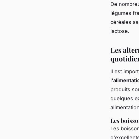
De nombreux
légumes fra
céréales sa
lactose.
Les alter
quotidie
Il est impor
l'
alimentati
produits so
quelques ex
alimentatio
Les boisso
Les boisson
d'excellente