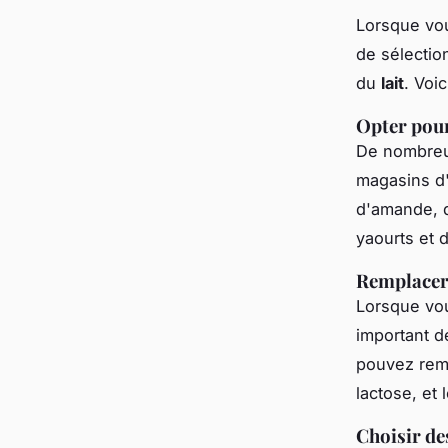
Lorsque vou
de sélectio
du
lait
. Voi
Opter pour
De nombreux
magasins d'a
d'amande, d
yaourts et 
Remplacer 
Lorsque vou
important d
pouvez remp
lactose, et 
Choisir de