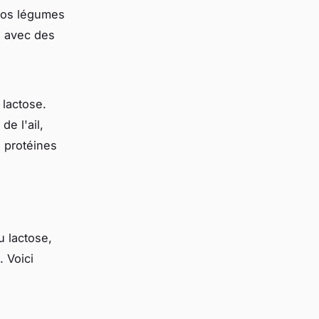
 vos légumes
ez avec des
 lactose.
e l'ail,
 protéines
u lactose,
. Voici